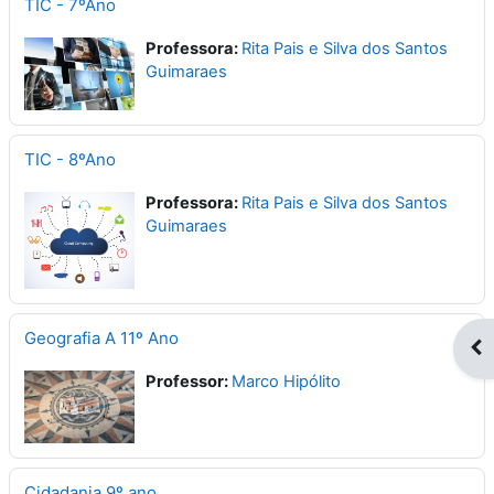
TIC - 7ºAno
Professora:
Rita Pais e Silva dos Santos
Guimaraes
TIC - 8ºAno
Professora:
Rita Pais e Silva dos Santos
Guimaraes
Geografia A 11º Ano
Abr
Professor:
Marco Hipólito
Cidadania 9º ano