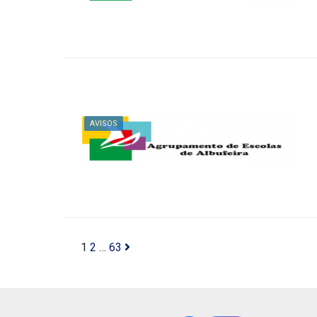
AVISOS
1
2
…
63