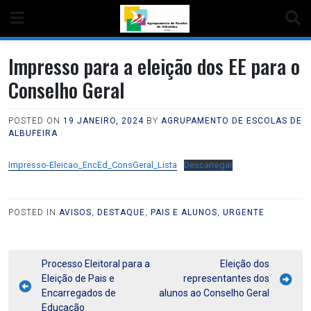
Impresso para a eleição dos EE para o
Conselho Geral
POSTED ON
19 JANEIRO, 2024
BY
AGRUPAMENTO DE ESCOLAS DE
ALBUFEIRA
Impresso-Eleicao_EncEd_ConsGeral_Lista
Descarregar
POSTED IN
AVISOS
,
DESTAQUE
,
PAIS E ALUNOS
,
URGENTE
Processo Eleitoral para a
Eleição dos
Eleição de Pais e
representantes dos
Encarregados de
alunos ao Conselho Geral
Educação