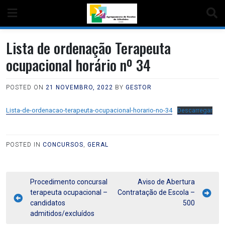
Lista de ordenação Terapeuta
ocupacional horário nº 34
POSTED ON
21 NOVEMBRO, 2022
BY
GESTOR
Lista-de-ordenacao-terapeuta-ocupacional-horario-no-34
Descarregar
POSTED IN
CONCURSOS
,
GERAL
Procedimento concursal
Aviso de Abertura
terapeuta ocupacional –
Contratação de Escola –
candidatos
500
admitidos/excluídos