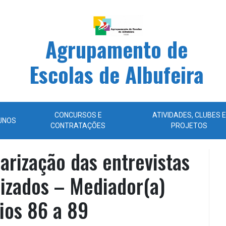
Agrupamento de
Escolas de Albufeira
CONCURSOS E
ATIVIDADES, CLUBES E
UNOS
CONTRATAÇÕES
PROJETOS
arização das entrevistas
lizados – Mediador(a)
rios 86 a 89