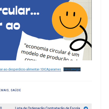
car-ao-desperdicio-alimentar-1DICAparames
Descarregar
EMAIS
,
SAÚDE
10
Lista de Ordenação Contratação de Escola