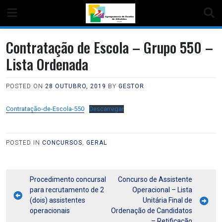
Contratação de Escola – Grupo 550 –
Lista Ordenada
POSTED ON
28 OUTUBRO, 2019
BY
GESTOR
Contratação-de-Escola-550
Descarregar
POSTED IN
CONCURSOS
,
GERAL
Procedimento concursal
Concurso de Assistente
para recrutamento de 2
Operacional – Lista
(dois) assistentes
Unitária Final de
operacionais
Ordenação de Candidatos
– Retificação